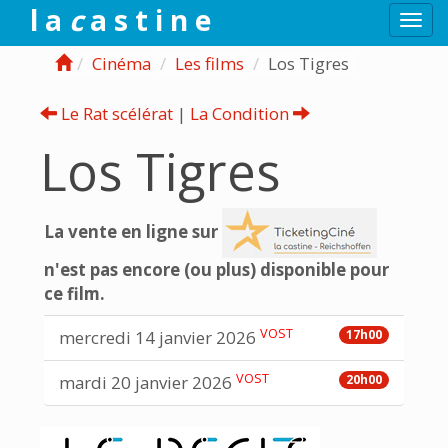
l a
c
a s t i n e
Togg
navi
Cinéma
Les films
Los Tigres
Le Rat scélérat
|
La Condition
Los Tigres
La vente en ligne sur
n'est pas encore (ou plus) disponible pour
ce film.
VOST
mercredi 14 janvier 2026
17h00
VOST
mardi 20 janvier 2026
20h00