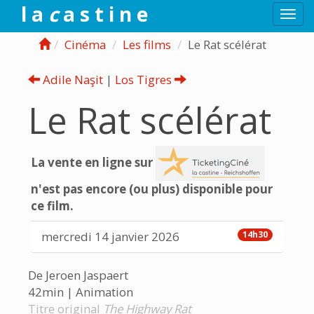
l a
c
a s t i n e
Togg
navi
Cinéma
Les films
Le Rat scélérat
Adile Naşit
|
Los Tigres
Le Rat scélérat
La vente en ligne sur
n'est pas encore (ou plus) disponible pour
ce film.
mercredi 14 janvier 2026
14h30
De Jeroen Jaspaert
42min | Animation
Titre original
The Highway Rat