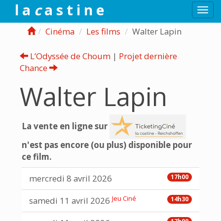
l a
c
a s t i n e
Togg
navi
Cinéma
Les films
Walter Lapin
L’Odyssée de Choum
|
Projet dernière
Chance
Walter Lapin
La vente en ligne sur
n'est pas encore (ou plus) disponible pour
ce film.
mercredi 8 avril 2026
17h00
Jeu Ciné
samedi 11 avril 2026
14h30