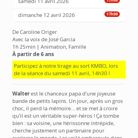
samedi 11 avril 2026
17h00
dimanche 12 avril 2026
17h00
De Caroline Origer
Avec la voix de José Garcia
1h 25min | Animation, Famille
À partir de 6 ans
Participez à notre tirage au sort KMBO, lors
de la séance du samedi 11 avril, 14h30 !
Walter
est le chanceux papa d’une joyeuse
bande de petits lapins. Un jour, après un gros
choc, il perd la mémoire… et se met à croire
qu’il est un véritable super-héros ! Ça tombe
bien : sa voisine, une hérissonne intrépide,
cherche justement un partenaire pour
explorer le monde. Les voilà embarqués dans