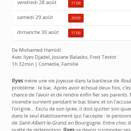
vendredi 28 août
17:00
samedi 29 août
20:00
dimanche 30 août
17:00
De Mohamed Hamidi
Avec Ilyes Djadel, Josiane Balasko, Fred Testot
1h 32min | Comédie, Famille
Ilyes
mène une vie joyeuse dans la banlieue de
Roub
problème : le bac. Après avoir échoué deux fois, c’es
chance de l’avoir et de rendre enfin fier ses parents.
incendie survient pendant le bac blanc et on l’accuse
l’origine… Exclu de son lycée, il doit quitter son quart
dans le seul établissement qui l’accepte : le pensio
de
Saint-Albert-le-Grand
, en Bourgogne. Entre choc d
quête de rédemption,
Ilyes
va devoir surmonter ses