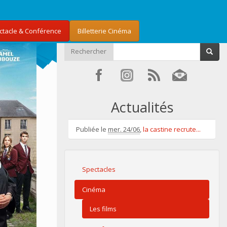
ectacle & Conférence
Billetterie Cinéma
Rechercher
Actualités
Publiée le
mer. 24/06
,
la castine recrute...
Spectacles
Cinéma
Les films