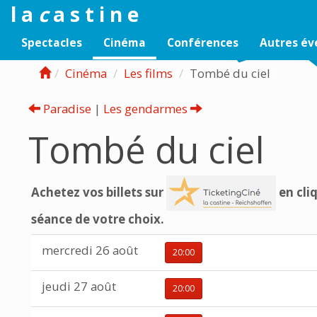
l a
c
a s t i n e
Spectacles
Cinéma
Conférences
Autres é
Cinéma
Les films
Tombé du ciel
Paradise
|
Les gendarmes
Tombé du ciel
Achetez vos billets sur
en cliq
séance de votre choix.
mercredi 26 août
20:00
jeudi 27 août
20:00