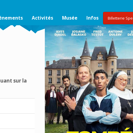
vénements
Activités
Musée
Infos
Billetterie Sp
uant sur la