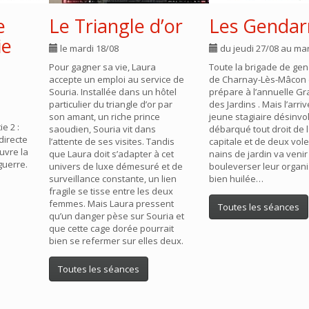
e
Le Triangle d’or
Les Genda
ie
le mardi 18/08
du jeudi 27/08 au mar
Pour gagner sa vie, Laura
Toute la brigade de ge
accepte un emploi au service de
de Charnay-Lès-Mâcon (
Souria. Installée dans un hôtel
prépare à l’annuelle G
particulier du triangle d’or par
des Jardins . Mais l’arri
son amant, un riche prince
jeune stagiaire désinvo
ie 2 :
saoudien, Souria vit dans
débarqué tout droit de 
 directe
l’attente de ses visites. Tandis
capitale et de deux vol
uvre la
que Laura doit s’adapter à cet
nains de jardin va venir
guerre.
univers de luxe démesuré et de
bouleverser leur organi
surveillance constante, un lien
bien huilée…
fragile se tisse entre les deux
femmes. Mais Laura pressent
Toutes les séances
qu’un danger pèse sur Souria et
que cette cage dorée pourrait
bien se refermer sur elles deux.
Toutes les séances