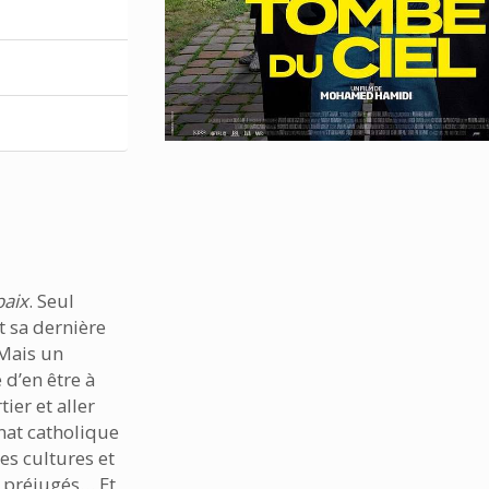
aix
. Seul
t sa dernière
 Mais un
 d’en être à
ier et aller
nnat catholique
es cultures et
 préjugés… Et