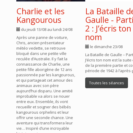
Charlie et les
La Bataille d
Kangourous
Gaulle - Part
2 : J’écris ton
du jeudi 13/08 au lundi 24/08
nom
Après une panne de voiture,
Chris, ancien présentateur
le dimanche 23/08
météo vedette, se retrouve
bloqué dans une petite ville
La Bataille de Gaulle – Part
reculée d’Australie. Il y fait la
J’écris ton nom est la suite
connaissance de Charlie, une
de la première partie et co
petite fille aborigène de 12 ans
période de 1942 à l’après-
passionnée par les kangourous,
et qui partageait cet amour des
Toutes les séances
animaux avec son père
aujourd’hui disparu. Une amitié
improbable va alors se nouer
entre eux. Ensemble, ils vont
recueillir et soigner des bébés
kangourous orphelins et leur
offrir une seconde chance. Une
aventure qui transformera leur
vie… Inspiré d’une incroyable