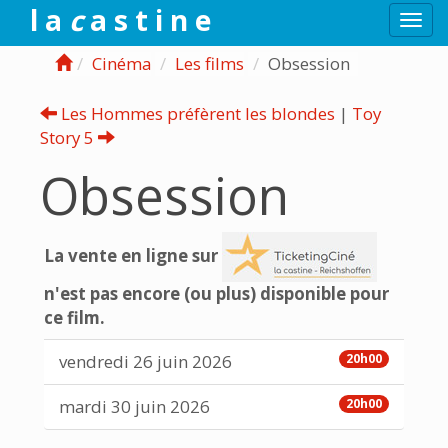
l a
c
a s t i n e
Togg
navi
Cinéma
Les films
Obsession
Les Hommes préfèrent les blondes
|
Toy
Story 5
Obsession
La vente en ligne sur
n'est pas encore (ou plus) disponible pour
ce film.
vendredi 26 juin 2026
20h00
mardi 30 juin 2026
20h00