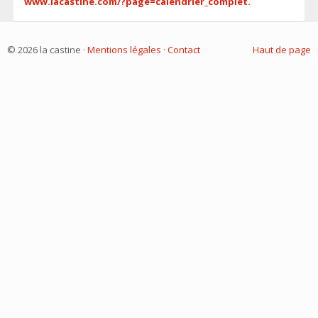
www.lacastine.com/?page=calendrier_complet
.
© 2026 la castine ·
Mentions légales
·
Contact
Haut de page