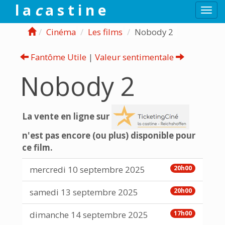
l a
c
a s t i n e
Togg
navi
Cinéma
Les films
Nobody 2
Fantôme Utile
|
Valeur sentimentale
Nobody 2
La vente en ligne sur
n'est pas encore (ou plus) disponible pour
ce film.
mercredi 10 septembre 2025
20h00
samedi 13 septembre 2025
20h00
dimanche 14 septembre 2025
17h00