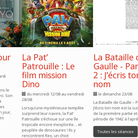
our
La Pat’
La Bataille 
Patrouille : Le
Gaulle - Par
film mission
2 : J’écris to
ardi
Dino
nom
ns le
du mercredi 12/08 au vendredi
le dimanche 23/08
yo. Son
28/08
à
La Bataille de Gaulle – Pa
les
Lorsqu’une mystérieuse tempête
J’écris ton nom est la su
n jour,
surprend leur navire, la Pat’
de la première partie et
les
Patrouille s’échoue sur une île
période de 1942 à l’apr
tropicale encore inexplorée… et
peuplée de dinosaures ! Ils y
Toutes les séances
rencontrent Rex, un chiot