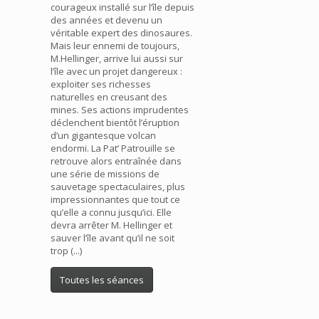
courageux installé sur l’île depuis
des années et devenu un
véritable expert des dinosaures.
Mais leur ennemi de toujours,
M.Hellinger, arrive lui aussi sur
l’île avec un projet dangereux :
exploiter ses richesses
naturelles en creusant des
mines. Ses actions imprudentes
déclenchent bientôt l’éruption
d’un gigantesque volcan
endormi. La Pat’ Patrouille se
retrouve alors entraînée dans
une série de missions de
sauvetage spectaculaires, plus
impressionnantes que tout ce
qu’elle a connu jusqu’ici. Elle
devra arrêter M. Hellinger et
sauver l’île avant qu’il ne soit
trop (...)
Toutes les séances