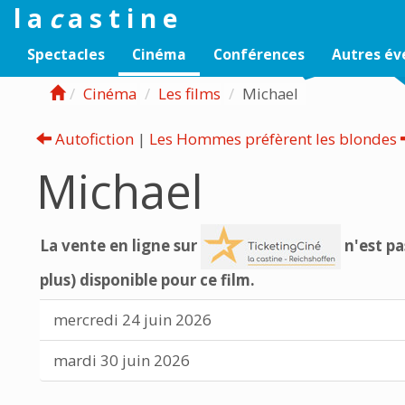
l a
c
a s t i n e
Spectacles
Cinéma
Conférences
Autres é
Cinéma
Les films
Michael
Autofiction
|
Les Hommes préfèrent les blondes
Michael
La vente en ligne sur
n'est pa
plus) disponible pour ce film.
mercredi 24 juin 2026
mardi 30 juin 2026