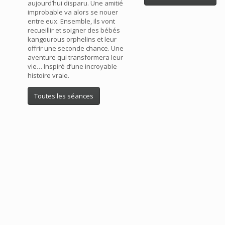
aujourd’hui disparu. Une amitié
improbable va alors se nouer
entre eux. Ensemble, ils vont
recueillir et soigner des bébés
kangourous orphelins et leur
offrir une seconde chance. Une
aventure qui transformera leur
vie… Inspiré d’une incroyable
histoire vraie.
Toutes les séances