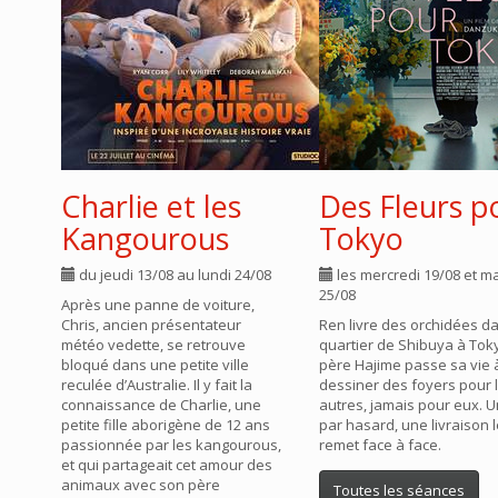
Charlie et les
Des Fleurs p
Kangourous
Tokyo
du jeudi 13/08 au lundi 24/08
les mercredi 19/08 et m
25/08
Après une panne de voiture,
Chris, ancien présentateur
Ren livre des orchidées da
météo vedette, se retrouve
quartier de Shibuya à Tok
bloqué dans une petite ville
père Hajime passe sa vie 
reculée d’Australie. Il y fait la
dessiner des foyers pour 
connaissance de Charlie, une
autres, jamais pour eux. U
petite fille aborigène de 12 ans
par hasard, une livraison 
passionnée par les kangourous,
remet face à face.
et qui partageait cet amour des
animaux avec son père
Toutes les séances