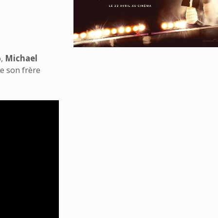
p,
Michael
de son frère