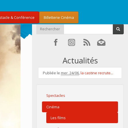
ectacle & Conférence
Billetterie Cinéma
Rechercher
Actualités
Publiée le
mer. 24/06
,
la castine recrute...
Spectacles
Cinéma
Les films