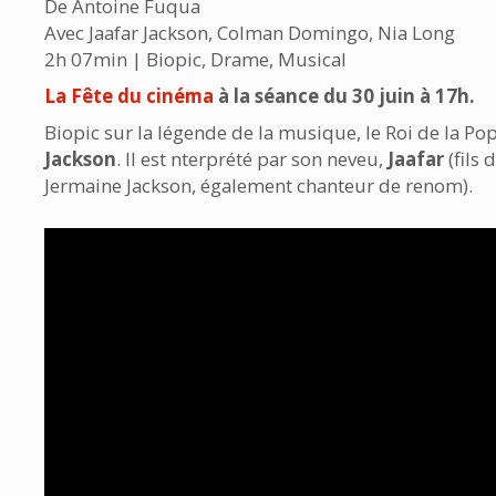
De Antoine Fuqua
Avec Jaafar Jackson, Colman Domingo, Nia Long
2h 07min | Biopic, Drame, Musical
La Fête du cinéma
à la séance du 30 juin à 17h.
Biopic sur la légende de la musique, le Roi de la Po
Jackson
. Il est nterprété par son neveu,
Jaafar
(fils 
Jermaine Jackson, également chanteur de renom).