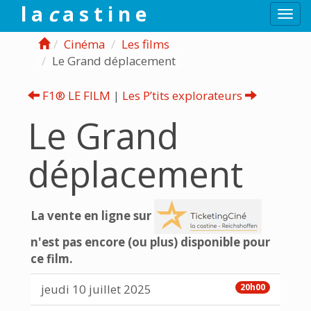
l a
c
a s t i n e
Togg
navi
Cinéma
Les films
Le Grand déplacement
F1® LE FILM
|
Les P’tits explorateurs
Le Grand
déplacement
La vente en ligne sur
n'est pas encore (ou plus) disponible pour
ce film.
jeudi 10 juillet 2025
20h00