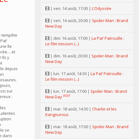
n
| ven. 14 août, 17:00 |
L’Odyssée
| ven. 14 août, 20:00 |
Spider-Man : Brand
New Day
e tempête
| dim. 16 août, 17:00 |
La Pat’ Patrouille :
Pat’
Le film mission (...)
une île
orée… et
| dim. 16 août, 20:00 |
Spider-Man : Brand
Ils y
New Day
ot
île depuis
| lun. 17 août, 14:30 |
La Pat’ Patrouille :
un
Le film mission (...)
nosaures.
jours,
ussi sur
| lun. 17 août, 17:00 |
Spider-Man : Brand
ereux :
VOST
New Day
 des
| mar. 18 août, 14:30 |
Charlie et les
rudentes
Kangourous
uption
n
| mar. 18 août, 17:00 |
Spider-Man : Brand
lle se
New Day
ée dans