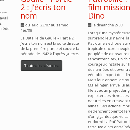
2 : J’écris ton
film missio
reste
nom
Dino
avail
ls
du jeudi 23/07 au samedi
le dimanche 2/08
obsède
1er/08
Lorsqu’une mystérieus
La Bataille de Gaulle – Partie 2 :
surprend leur navire, la 
J’écris ton nom est la suite directe
Patrouille s’échoue sur 
de la première partie et couvre la
tropicale encore inexpl
période de 1942 à l’après-guerre.
peuplée de dinosaures ! 
rencontrent Rex, un chi
courageux installé sur l’
Toutes les séances
des années et devenu 
véritable expert des di
Mais leur ennemi de tou
M.Hellinger, arrive lui a
l’île avec un projet dang
exploiter ses richesses
naturelles en creusant
mines. Ses actions imp
déclenchent bientôt l’ér
d’un gigantesque volca
endormi. La Pat’ Patroui
retrouve alors entraîn