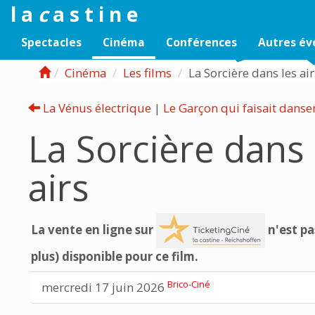
l a
c
a s t i n e
Spectacles
Cinéma
Conférences
Autres é
Cinéma
Les films
La Sorcière dans les ai
La Vénus électrique
|
Le Garçon qui faisait danser
La Sorcière dans 
airs
La vente en ligne sur
n'est pa
plus) disponible pour ce film.
Brico-Ciné
mercredi 17 juin 2026