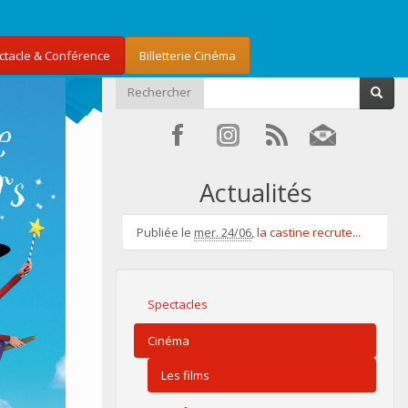
ectacle & Conférence
Billetterie Cinéma
Rechercher
Actualités
Publiée le
mer. 24/06
,
la castine recrute...
Spectacles
Cinéma
Les films