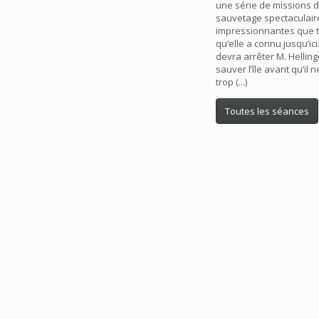
une série de missions 
sauvetage spectaculaire
impressionnantes que t
qu’elle a connu jusqu’ici.
devra arrêter M. Helling
sauver l’île avant qu’il n
trop (...)
Toutes les séances