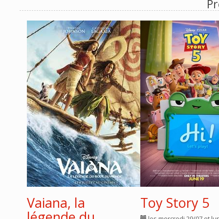
Pr
Vaiana, la
Toy Story 5
légende du
les mercredi 29/07 et lu