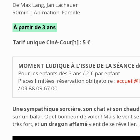
De Max Lang, Jan Lachauer
50min | Animation, Famille
À partir de 3 ans
Tarif unique Ciné-Cour[t] : 5 €
MOMENT LUDIQUE À L’ISSUE DE LA SÉANCE 
Pour les enfants dès 3 ans / 2 € par enfant
Places limitées, réservation obligatoire :
accueil@
/ 03 88 09 67 00
Une sympathique sorcière
,
son chat
et
son chaud
sur un balai. Quel bonheur de voler ! Mais le vent se
très fort, et
un dragon affamé
vient de se réveiller...