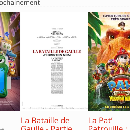
ochainement
La Bataille de
La Pat’
Gaulle - Partie
Patrouille :
ndi