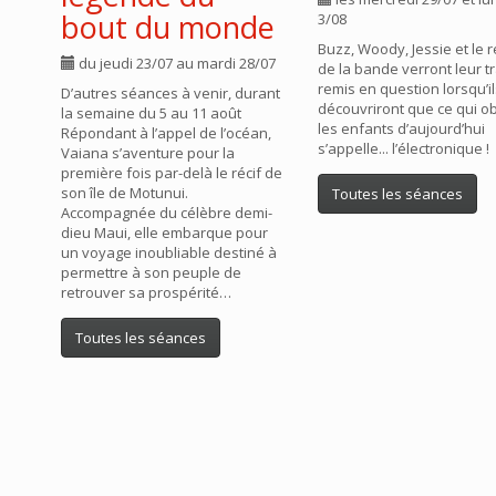
bout du monde
3/08
Buzz, Woody, Jessie et le 
du jeudi 23/07 au mardi 28/07
de la bande verront leur tr
remis en question lorsqu’i
D’autres séances à venir, durant
découvriront que ce qui 
la semaine du 5 au 11 août
les enfants d’aujourd’hui
Répondant à l’appel de l’océan,
s’appelle... l’électronique !
Vaiana s’aventure pour la
première fois par-delà le récif de
son île de Motunui.
Toutes les séances
Accompagnée du célèbre demi-
dieu Maui, elle embarque pour
un voyage inoubliable destiné à
permettre à son peuple de
retrouver sa prospérité…
Toutes les séances