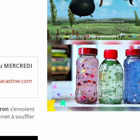
du MERCREDI
lacastine.com
ron
s’envolent
 met à souffler