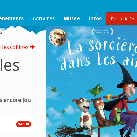
vénements
Activités
Musée
Infos
Billetterie Sp
rs
 les collines
les
s encore (ou
14h30