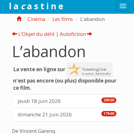
l a
c
a s t i n e
Togg
navi
Cinéma
Les films
L’abandon
L’Objet du délit
|
Autofiction
L’abandon
La vente en ligne sur
n'est pas encore (ou plus) disponible pour
ce film.
jeudi 18 juin 2026
20h00
dimanche 21 juin 2026
17h00
De Vincent Garenq