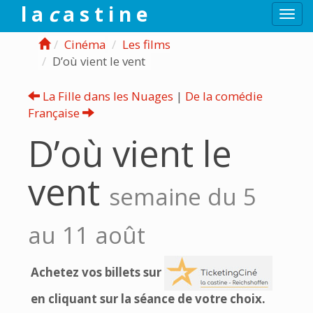
l a
c
a s t i n e
Togg
navi
Cinéma
Les films
D’où vient le vent
La Fille dans les Nuages
|
De la comédie
Française
D’où vient le
vent
semaine du 5
au 11 août
Achetez vos billets sur
en cliquant sur la séance de votre choix.