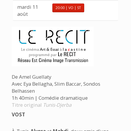
mardi 11
20:00 | VO | ST
août
De Amel Guellaty
Avec Eya Bellagha, Slim Baccar, Sondos
Belhassen
1h 40min | Comédie dramatique
Titre original
Tunis-Djerba
VOST